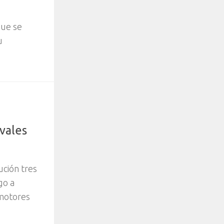
que se
u
vales
ción tres
go a
omotores