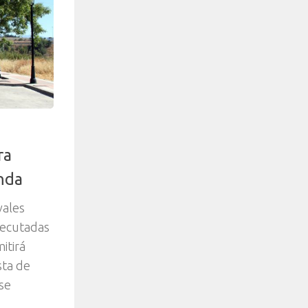
ra
onda
vales
ejecutadas
itirá
sta de
se