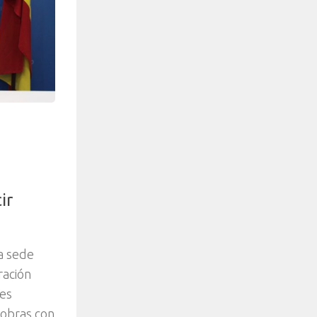
ir
a sede
ración
tes
 obras con