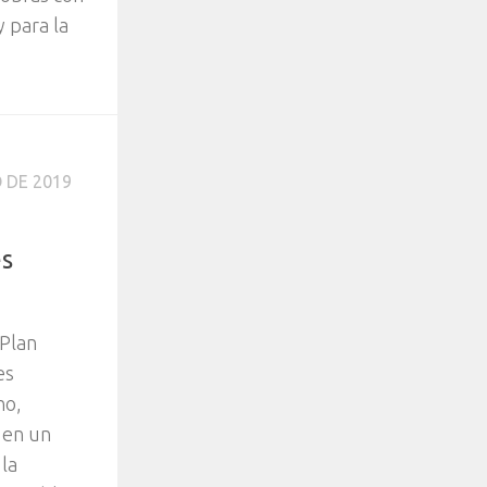
y para la
 DE 2019
es
 Plan
es
no,
 en un
 la