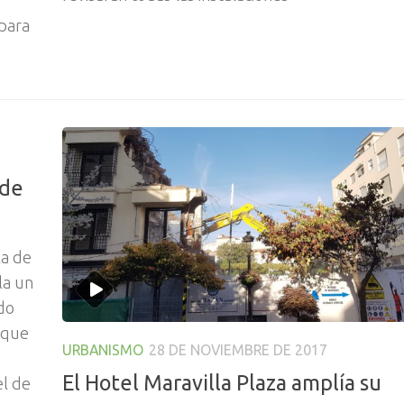
o
para
 de
la de
la un
do
 que
URBANISMO
28 DE NOVIEMBRE DE 2017
El Hotel Maravilla Plaza amplía su
el de