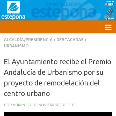
ALCALDÍA/PRESIDENCIA
/
DESTACADAS
/
URBANISMO
El Ayuntamiento recibe el Premio
Andalucía de Urbanismo por su
proyecto de remodelación del
centro urbano
POR
ADMIN
·
27 DE NOVIEMBRE DE 2019