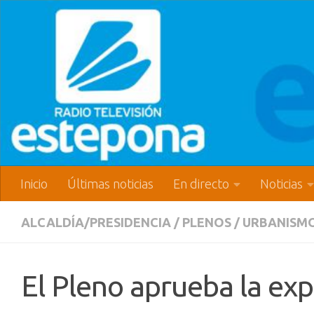
Inicio
Últimas noticias
En directo
Noticias
ALCALDÍA/PRESIDENCIA
/
PLENOS
/
URBANISM
El Pleno aprueba la exp