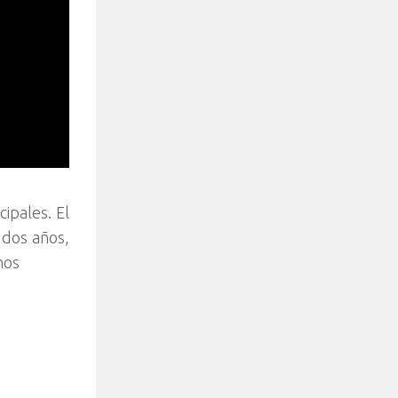
ipales. El
 dos años,
nos