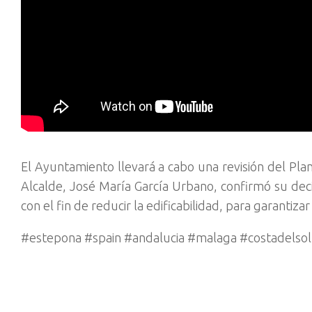
El Ayuntamiento llevará a cabo una revisión del Pla
Alcalde, José María García Urbano, confirmó su dec
con el fin de reducir la edificabilidad, para garantiza
#estepona #spain #andalucia #malaga #costadelsol