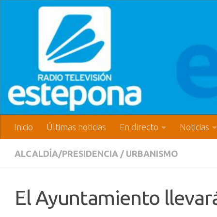
Inicio
Últimas noticias
En directo
Noticias
ALCALDÍA/PRESIDENCIA
/
URBANISMO
El Ayuntamiento llevará