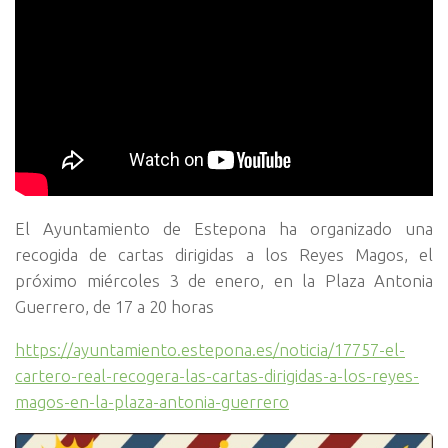
El Ayuntamiento de Estepona ha organizado una
recogida de cartas dirigidas a los Reyes Magos, el
próximo miércoles 3 de enero, en la Plaza Antonia
Guerrero, de 17 a 20 horas
https://ayuntamiento.estepona.es/noticia/17757-el-
cartero-real-recogera-las-cartas-dirigidas-a-los-reyes-
magos-en-la-plaza-antonia-guerrero