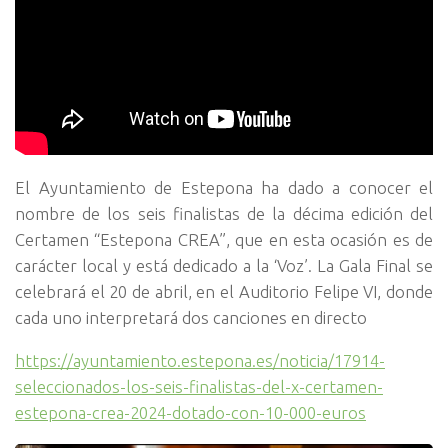
El Ayuntamiento de Estepona ha dado a conocer el
nombre de los seis finalistas de la décima edición del
Certamen “Estepona CREA”, que en esta ocasión es de
carácter local y está dedicado a la ‘Voz’. La Gala Final se
celebrará el 20 de abril, en el Auditorio Felipe VI, donde
cada uno interpretará dos canciones en directo
https://ayuntamiento.estepona.es/noticia/17914-
seleccionados-los-seis-finalistas-del-x-certamen-
estepona-crea-2024-dotado-con-10-000-euros