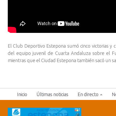
El Club Deportivo Estepona sumó cinco victorias y 
del equipo juvenil de Cuarta Andaluza sobre el Fu
mientras que el Ciudad Estepona también sacó un sa
Inicio
Últimas noticias
En directo
No