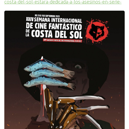
costa-del-sol-estara-dedicada-a-los-asesinos-en-serie-