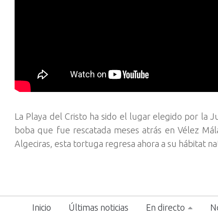
La Playa del Cristo ha sido el lugar elegido por la
boba que fue rescatada meses atrás en Vélez Mála
Algeciras, esta tortuga regresa ahora a su hábitat na
Inicio
Últimas noticias
En directo
No