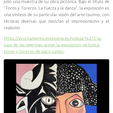
julio una muestra de su obra pictórica. Bajo el título de
“Toros y Toreros. La fuerza y la danza”, la exposición es
una síntesis de su particular visión del arte taurino, con
técnicas diversas que mezclan el impresionismo y el
realismo
https://ayuntamiento.estepona.es/noticia/16272-la-
casa-de-las-tejerinas-acoge-la-exposicion-pictorica-
toros-y-toreros-de-paco-canto-