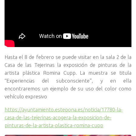
Hasta el 8 de febrero se puede visitar en la sala 2 de la
Casa de las Tejerinas la exposición de pinturas de la
artista plástica Romina Cupp. La muestra se titula
“Experiencias del subconsciente”, y en ella
encontraremos un ejemplo de su uso del color como
vehículo expresivo
https://ayuntamiento.estepona.es/noticia/17780-la-
casa-de-las-tejerinas-acogera-la-exposicion-de-
pinturas-de-la-artista-plastica-romina-cupp