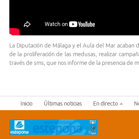
La Diputación de Málaga y el Aula del Mar acaban d
de la proliferación de las medusas, realizar campañ
través de sms, que nos informe de la presencia de m
Inicio
Últimas noticias
En directo
No