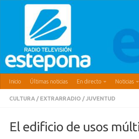
Inicio
Últimas noticias
En directo
Noticias
CULTURA
/
EXTRARRADIO
/
JUVENTUD
El edificio de usos múl