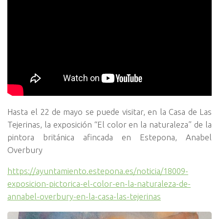
Hasta el 22 de mayo se puede visitar, en la Casa de Las
Tejerinas, la exposición “El color en la naturaleza” de la
pintora británica afincada en Estepona, Anabel
Overbury
https://ayuntamiento.estepona.es/noticia/18009-
exposicion-pictorica-el-color-en-la-naturaleza-de-
annabel-overbury-en-la-casa-las-tejerinas