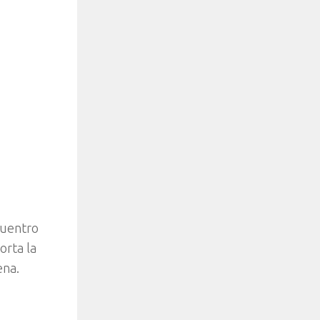
cuentro
orta la
ena.