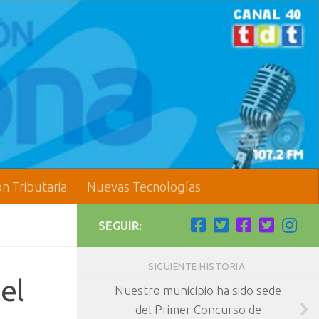
ón Tributaria
Nuevas Tecnologías
SEGUIR:
SIGUIENTE HISTORIA
el
Nuestro municipio ha sido sede
del Primer Concurso de