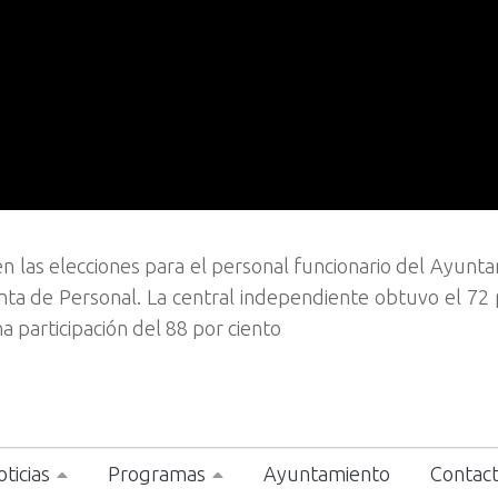
 en las elecciones para el personal funcionario del Ayunt
nta de Personal. La central independiente obtuvo el 72 
a participación del 88 por ciento
ticias
Programas
Ayuntamiento
Contac