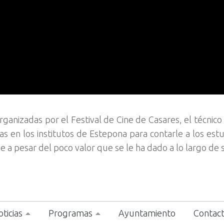
ganizadas por el Festival de Cine de Casares, el técnico
s en los institutos de Estepona para contarle a los estu
ne a pesar del poco valor que se le ha dado a lo largo de s
ticias
Programas
Ayuntamiento
Contac