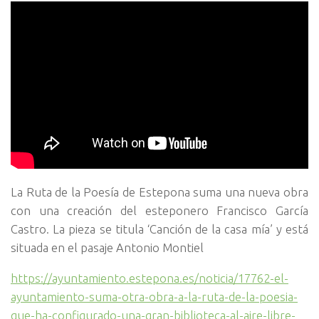
La Ruta de la Poesía de Estepona suma una nueva obra
con una creación del esteponero Francisco García
Castro. La pieza se titula ‘Canción de la casa mía’ y está
situada en el pasaje Antonio Montiel
https://ayuntamiento.estepona.es/noticia/17762-el-
ayuntamiento-suma-otra-obra-a-la-ruta-de-la-poesia-
que-ha-configurado-una-gran-biblioteca-al-aire-libre-