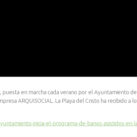
s, puesta en marcha cada verano por el Ayuntamiento d
empresa ARQUISOCIAL. La Playa del Cristo ha recibido a lo
yuntamiento-inicia-el-programa-de-banos-asistidos-en-l