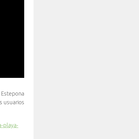
e Estepona
s usuarios
a-playa-