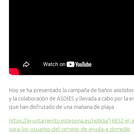
Hoy se ha presentado la campaña de baños asistido
y la colaboración de ASDÍES y llevada a cabo por la 
que han disfrutado de una mañana de playa
https://ayuntamiento.estepona.es/noticia/16852-el-a
para-los-usuarios-del-servicio-de-ayuda-a-domicilio