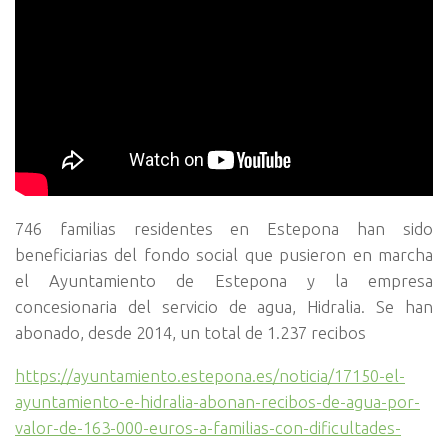
746 familias residentes en Estepona han sido
beneficiarias del fondo social que pusieron en marcha
el Ayuntamiento de Estepona y la empresa
concesionaria del servicio de agua, Hidralia. Se han
abonado, desde 2014, un total de 1.237 recibos
https://ayuntamiento.estepona.es/noticia/17150-el-
ayuntamiento-e-hidralia-abonan-recibos-de-agua-por-
valor-de-163-000-euros-a-familias-con-dificultades-