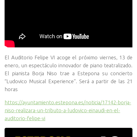
El Auditorio Felipe VI acoge el próximo viernes, 13 de
enero, un espectáculo innovador de piano teatralizado.
El pianista Borja Niso trae a Estepona su concierto
“Ludovico Musical Experience”. Será a partir de las 21
horas
https://ayuntamiento.estepona.es/noticia/17142-borja-
niso-realizara-un-tributo-a-ludovico-einaudi-en-el-
auditorio-felipe-vi