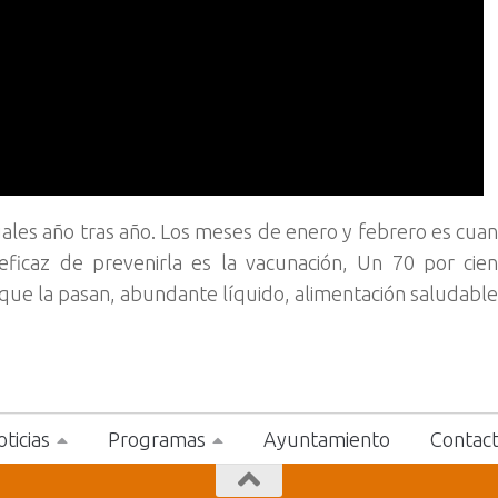
les año tras año. Los meses de enero y febrero es cua
icaz de prevenirla es la vacunación, Un 70 por cien
que la pasan, abundante líquido, alimentación saludable
ticias
Programas
Ayuntamiento
Contac