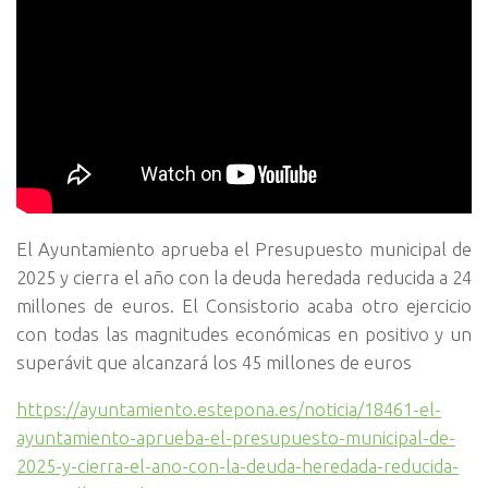
El Ayuntamiento aprueba el Presupuesto municipal de
2025 y cierra el año con la deuda heredada reducida a 24
millones de euros. El Consistorio acaba otro ejercicio
con todas las magnitudes económicas en positivo y un
superávit que alcanzará los 45 millones de euros
https://ayuntamiento.estepona.es/noticia/18461-el-
ayuntamiento-aprueba-el-presupuesto-municipal-de-
2025-y-cierra-el-ano-con-la-deuda-heredada-reducida-