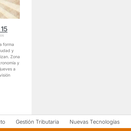
 15
os
na forma
iudad y
lizan. Zona
tronomía y
jueves a
visión
to
Gestión Tributaria
Nuevas Tecnologías