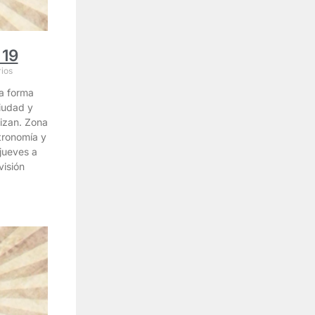
 19
ios
na forma
iudad y
lizan. Zona
tronomía y
jueves a
visión