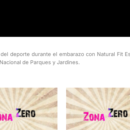
del deporte durante el embarazo con Natural Fit E
acional de Parques y Jardines.