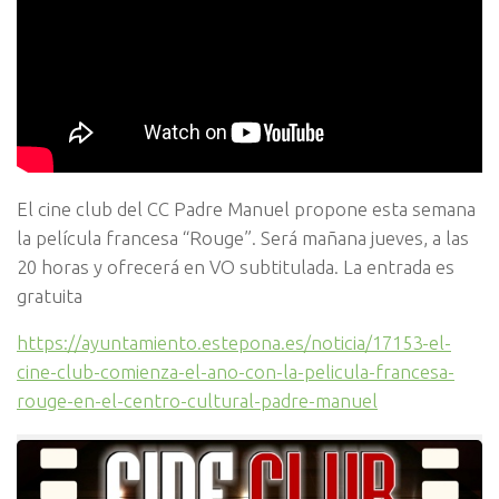
El cine club del CC Padre Manuel propone esta semana
la película francesa “Rouge”. Será mañana jueves, a las
20 horas y ofrecerá en VO subtitulada. La entrada es
gratuita
https://ayuntamiento.estepona.es/noticia/17153-el-
cine-club-comienza-el-ano-con-la-pelicula-francesa-
rouge-en-el-centro-cultural-padre-manuel