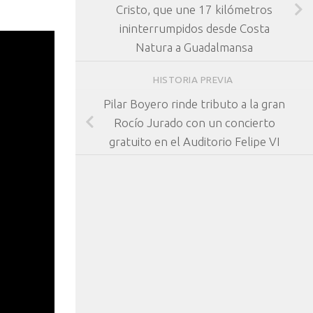
Cristo, que une 17 kilómetros
ininterrumpidos desde Costa
Natura a Guadalmansa
HISTORIA PREVIA
Pilar Boyero rinde tributo a la gran
Rocío Jurado con un concierto
gratuito en el Auditorio Felipe VI