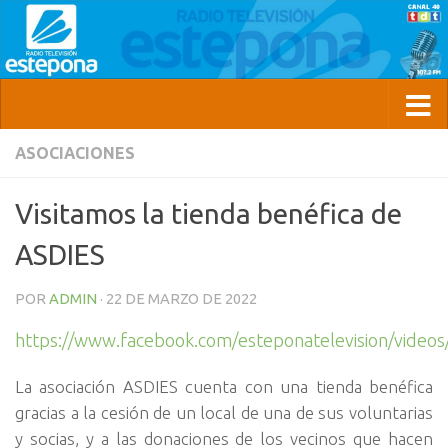
ASOCIACIONES
Visitamos la tienda benéfica de
ASDIES
POR
ADMIN
·
22 DE MARZO DE 2022
https://www.facebook.com/esteponatelevision/vide
La asociación ASDIES cuenta con una tienda benéfica
gracias a la cesión de un local de una de sus voluntarias
y socias, y a las donaciones de los vecinos que hacen