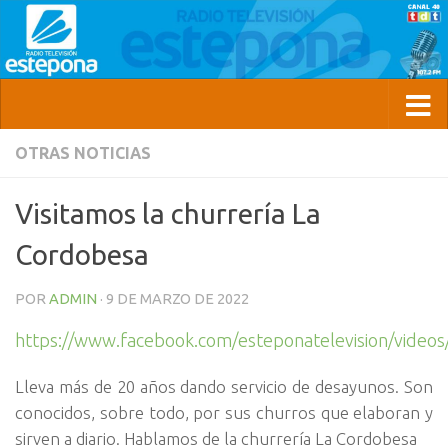
OTRAS NOTICIAS
Visitamos la churrería La
Cordobesa
POR
ADMIN
·
9 DE MARZO DE 2022
https://www.facebook.com/esteponatelevision/vide
Lleva más de 20 años dando servicio de desayunos. Son
conocidos, sobre todo, por sus churros que elaboran y
sirven a diario. Hablamos de la churrería La Cordobesa