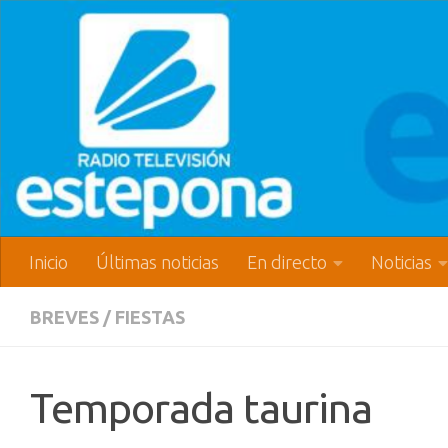
Inicio
Últimas noticias
En directo
Noticias
BREVES
/
FIESTAS
Temporada taurina