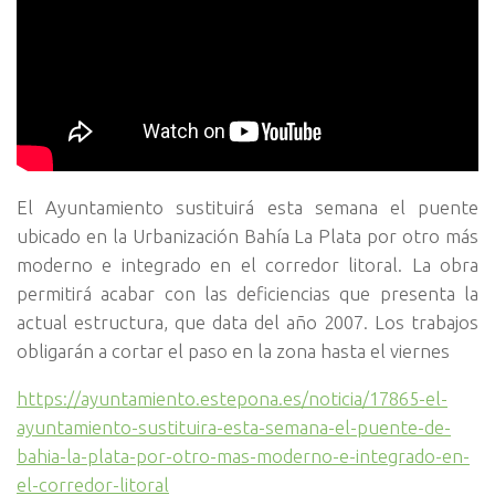
El Ayuntamiento sustituirá esta semana el puente
ubicado en la Urbanización Bahía La Plata por otro más
moderno e integrado en el corredor litoral. La obra
permitirá acabar con las deficiencias que presenta la
actual estructura, que data del año 2007. Los trabajos
obligarán a cortar el paso en la zona hasta el viernes
https://ayuntamiento.estepona.es/noticia/17865-el-
ayuntamiento-sustituira-esta-semana-el-puente-de-
bahia-la-plata-por-otro-mas-moderno-e-integrado-en-
el-corredor-litoral