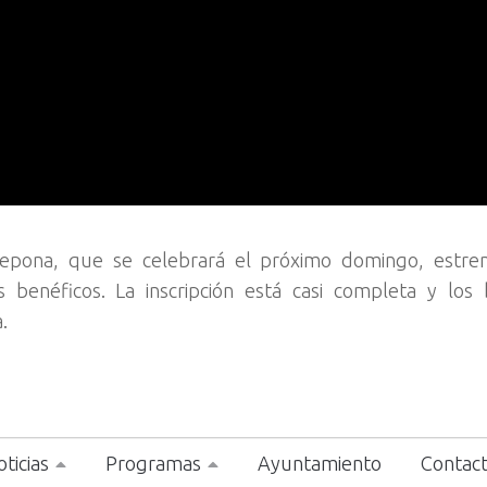
tepona, que se celebrará el próximo domingo, estre
 benéficos. La inscripción está casi completa y los 
.
ticias
Programas
Ayuntamiento
Contac