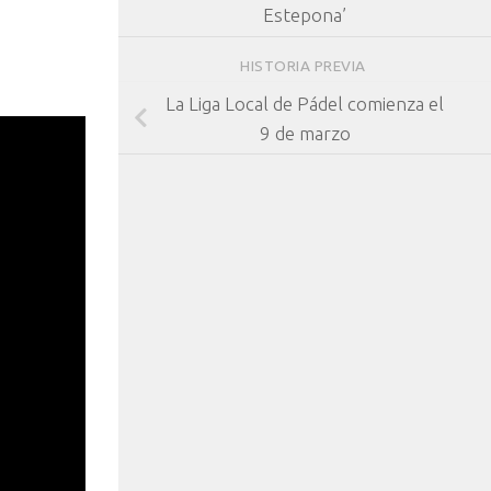
Estepona’
HISTORIA PREVIA
La Liga Local de Pádel comienza el
9 de marzo