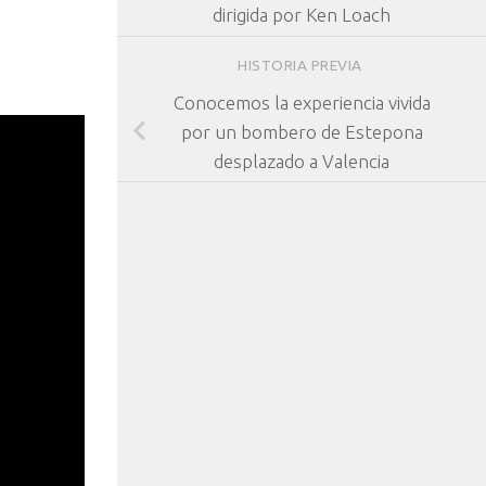
dirigida por Ken Loach
HISTORIA PREVIA
Conocemos la experiencia vivida
por un bombero de Estepona
desplazado a Valencia