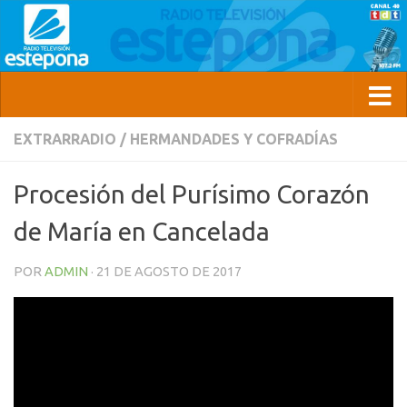
EXTRARRADIO
/
HERMANDADES Y COFRADÍAS
Procesión del Purísimo Corazón
de María en Cancelada
POR
ADMIN
·
21 DE AGOSTO DE 2017