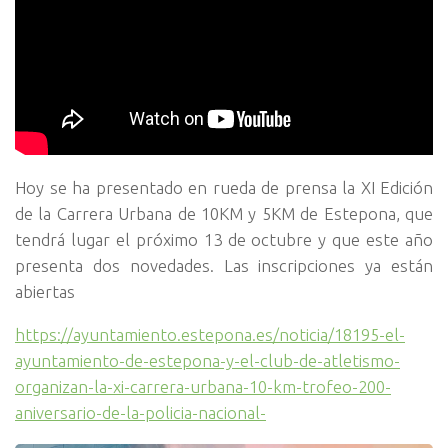
Hoy se ha presentado en rueda de prensa la XI Edición
de la Carrera Urbana de 10KM y 5KM de Estepona, que
tendrá lugar el próximo 13 de octubre y que este año
presenta dos novedades. Las inscripciones ya están
abiertas
https://ayuntamiento.estepona.es/noticia/18195-el-
ayuntamiento-de-estepona-y-el-club-de-atletismo-
organizan-la-xi-carrera-urbana-10-km-trofeo-200-
aniversario-de-la-policia-nacional-