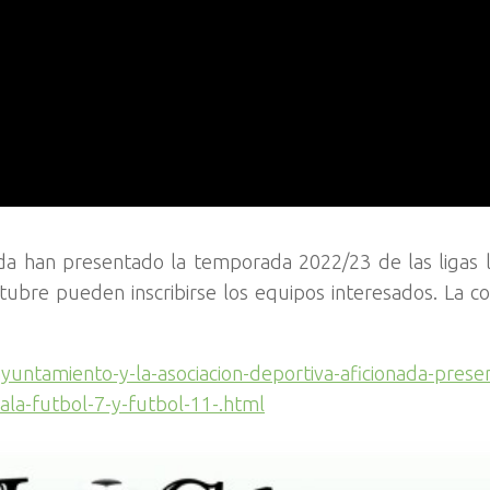
ada han presentado la temporada 2022/23 de las ligas 
ctubre pueden inscribirse los equipos interesados. La c
yuntamiento-y-la-asociacion-deportiva-aficionada-presen
ala-futbol-7-y-futbol-11-.html