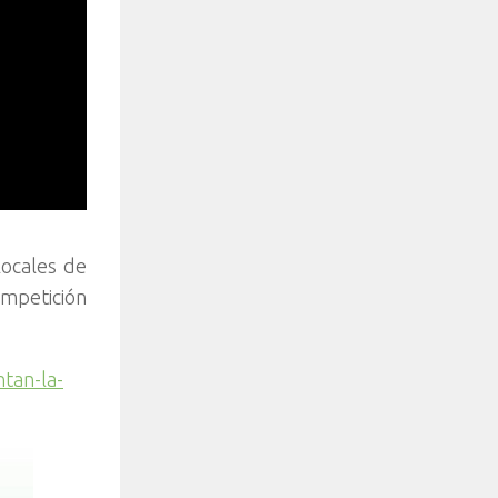
locales de
ompetición
tan-la-