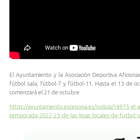
El Ayuntamiento y la Asociación Deportiva Aficion
fútbol sala, fútbol-7 y fútbol-11. Hasta el 13 de o
comenzará el 21 de octubre
https://ayuntamiento.estepona.es/noticia/16975-el-a
temporada-2022-23-de-las-ligas-locales-de-futbol-s