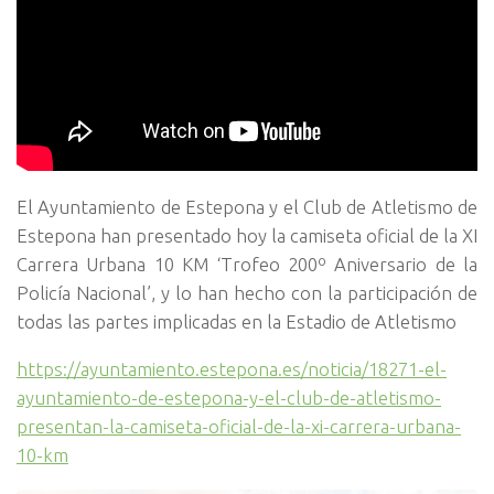
El Ayuntamiento de Estepona y el Club de Atletismo de
Estepona han presentado hoy la camiseta oficial de la XI
Carrera Urbana 10 KM ‘Trofeo 200º Aniversario de la
Policía Nacional’, y lo han hecho con la participación de
todas las partes implicadas en la Estadio de Atletismo
https://ayuntamiento.estepona.es/noticia/18271-el-
ayuntamiento-de-estepona-y-el-club-de-atletismo-
presentan-la-camiseta-oficial-de-la-xi-carrera-urbana-
10-km