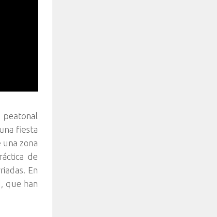
e peatonal
una fiesta
e una zona
áctica de
rriadas. En
d, que han