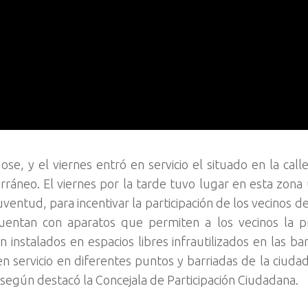
se, y el viernes entró en servicio el situado en la call
rráneo. El viernes por la tarde tuvo lugar en esta zona 
ventud, para incentivar la participación de los vecinos d
uentan con aparatos que permiten a los vecinos la pr
on instalados en espacios libres infrautilizados en las ba
n servicio en diferentes puntos y barriadas de la ciuda
según destacó la Concejala de Participación Ciudadana.