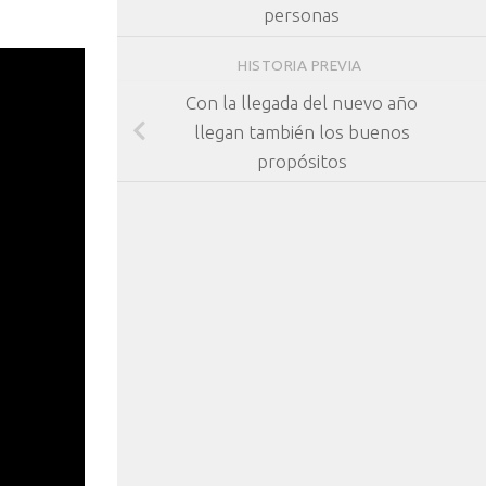
personas
HISTORIA PREVIA
Con la llegada del nuevo año
llegan también los buenos
propósitos