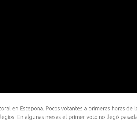
toral en Estepona. Pocos votantes a primeras horas de 
legios. En algunas mesas el primer voto no llegó pasad