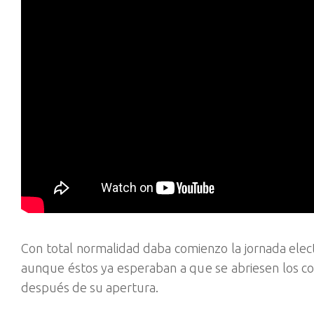
Con total normalidad daba comienzo la jornada elec
aunque éstos ya esperaban a que se abriesen los co
después de su apertura.