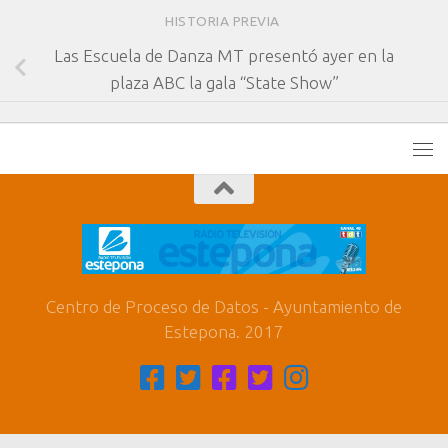
HISTORIA PREVIA
Las Escuela de Danza MT presentó ayer en la
plaza ABC la gala “State Show”
Centro de Proceso de Datos - Ayuntamiento de
Estepona. 2017