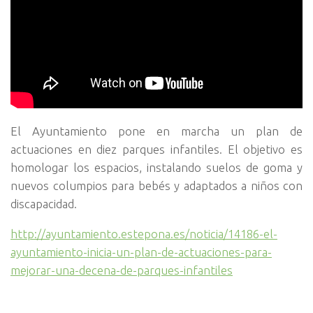
El Ayuntamiento pone en marcha un plan de
actuaciones en diez parques infantiles. El objetivo es
homologar los espacios, instalando suelos de goma y
nuevos columpios para bebés y adaptados a niños con
discapacidad.
http://ayuntamiento.estepona.es/noticia/14186-el-
ayuntamiento-inicia-un-plan-de-actuaciones-para-
mejorar-una-decena-de-parques-infantiles