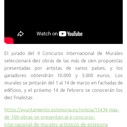
El jurado del II Concurso Internacional de Murales
seleccionará diez obras de las más de cien propuestas
presentadas por artistas de varios países, y los
ganadores obtendrán 10.000 y 5.000 euros. Los
murales se pintarán del 1 al 14 de marzo en fachadas de
edificios, y el próximo 14 de febrero se conocerán los
diez finalistas
https://ayuntamiento.estepona.es/noticia/15434-mas-
de-100-obras-se-presentan-al-ii-concurso-
internacional-de-murales-artisticos-de-estepona