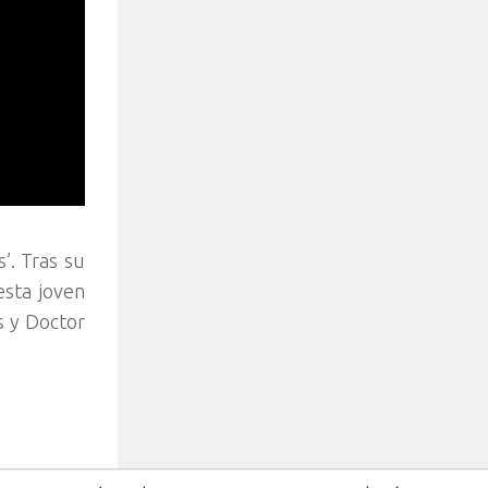
’. Tras su
esta joven
s y Doctor