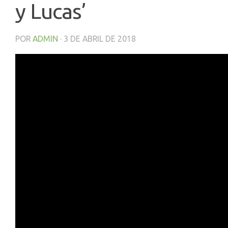
y Lucas’
POR
ADMIN
·
3 DE ABRIL DE 2018