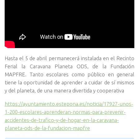
Hasta el 5 de abril permanecerá instalada en el Recinto
Ferial la Caravana Planeta ODS, de la Fundación
MAPFRE. Tanto escolares como público en general
tiene la oportunidad de aprender a cuidar de sí mismos
y del planeta, de una manera divertida y cooperativa
https://ayuntamiento.estepona.es/noticia/17927-unos-
1-200-escolares-aprenderan-normas-para-prevenir-
accidentes-de-trafico-y-de-hogar-en-la-caravana-
planeta-ods-de-la-fundacion-mapfre