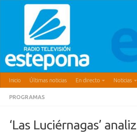
Inicio
Últimas noticias
En directo
Noticias
PROGRAMAS
‘Las Luciérnagas’ anali