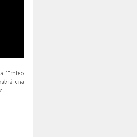
rá “Trofeo
habrá una
o.