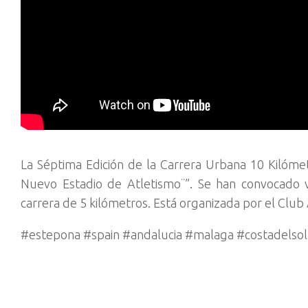
La Séptima Edición de la Carrera Urbana 10 Kilómet
Nuevo Estadio de Atletismo¨”. Se han convocado 
carrera de 5 kilómetros. Está organizada por el Clu
#estepona #spain #andalucia #malaga #costadelsol