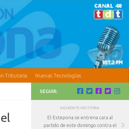
ón Tributaria
Nuevas Tecnologías
SEGUIR:
SIGUIENTE HISTORIA
 el
El Estepona se entrena cara al
partido de este domingo contra el