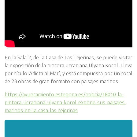
En la Sala 2, de la Casa de Las Tejerinas, se puede visitar
la exposición de la pintora ucraniana Ulyana Korol. Lleva
por título ‘Adicta al Mar’, y está compuesta por un total
de 23 obras de gran formato con paisajes marinos
https://ayuntamiento.estepona.es/noticia/18010-la-
pintora-ucraniana-ulyana-korol-expone-sus-paisajes-
marinos-en-la-casa-las-tejerinas