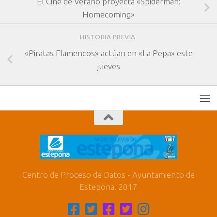
El Cine de Verano proyecta «Spiderman:
Homecoming»
HISTORIA PREVIA
«Piratas Flamencos» actúan en «La Pepa» este
jueves
Centro de Proceso de Datos - Ayuntamiento de
Estepona. 2017