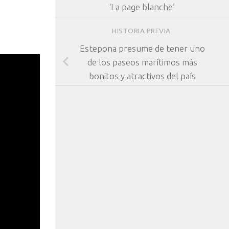
‘La page blanche’
HISTORIA PREVIA
Estepona presume de tener uno
de los paseos marítimos más
bonitos y atractivos del país